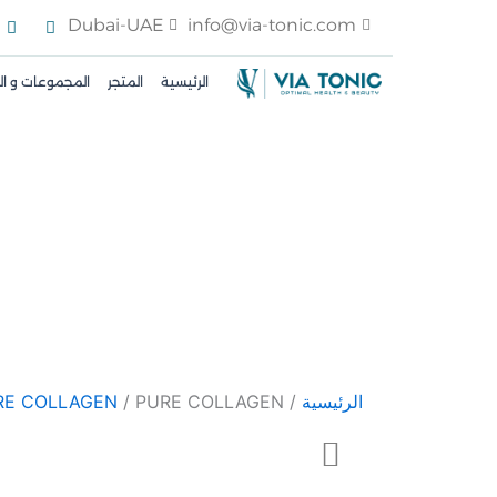
خطي
I
F
Dubai-UAE
info@via-tonic.com
n
a
لى
s
c
t
e
لمحتوى
الرئيسية
المتجر
المجموعات و ا
a
b
g
o
r
o
a
k
m
الرئيسية
/
/ PURE COLLAGEN+
RE COLLAGEN