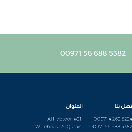
5382 688 56 00971
تصل بنا
العنوان
#21, Al Habtoor
5224 262 4 0097
Warehouse Al Qusais
5382 688 56 0097