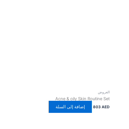
ض
Acne & oily Skin Routin
إضافة إلى السلة
80