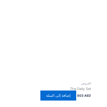
ض
The Dail
إضافة إلى السلة
80