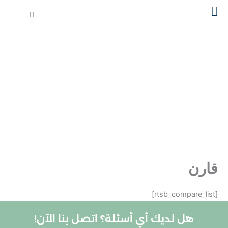
خطي
Cart
لى
لمحتوى
قارن
[rtsb_compare_list]
هل لديك أي أسئلة؟ اتصل بنا الآن!