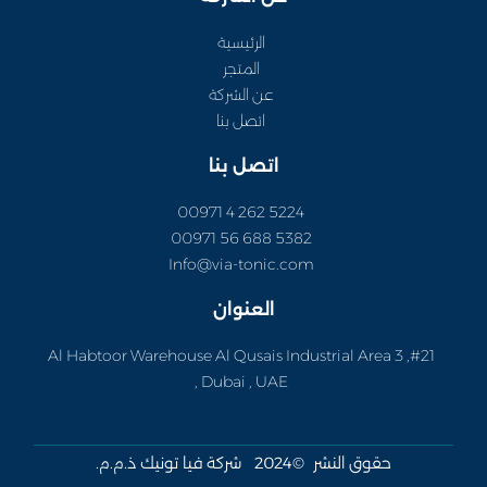
الرئيسية
المتجر
عن الشركة
اتصل بنا
اتصل بنا
5224 262 4 00971
5382 688 56 00971
Info@via-tonic.com
العنوان
#21, Al Habtoor Warehouse Al Qusais Industrial Area 3
, Dubai , UAE
حقوق النشر ©2024 شركة فيا تونيك ذ.م.م.