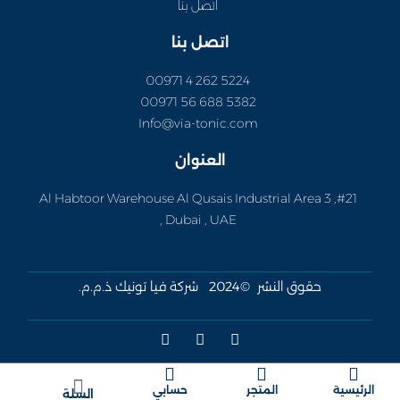
اتصل بنا
اتصل بنا
5224 262 4 00971
5382 688 56 00971
Info@via-tonic.com
العنوان
#21, Al Habtoor Warehouse Al Qusais Industrial Area 3
, Dubai , UAE
حقوق النشر ©2024 شركة فيا تونيك ذ.م.م.
W
I
F
h
n
a
a
s
c
t
t
e
Cart
s
a
b
الرئيسية
المتجر
حسابي
السلة