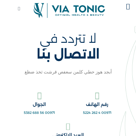
خطي
Cart
لى
لمحتوى
لا تتردد في
الاتصال بنا
أبجد هوز حطي كلمن سعفص قرشت ثخذ ضظغ
رقم الهاتف
الجوال
00971 56 688 5382
00971 4 262 5224
البريد الإلكتروني